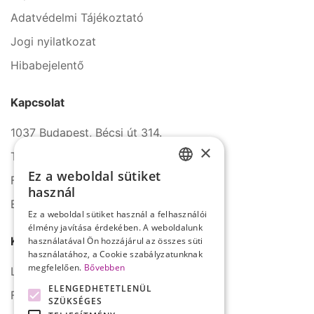
Adatvédelmi Tájékoztató
Jogi nyilatkozat
Hibabejelentő
Kapcsolat
1037 Budapest, Bécsi út 314.
×
Tel.: +36 1 272 2140
Ez a weboldal sütiket
Fax: +36 1 272 2150
HUNGARIAN
használ
E-mail: info@serco.hu
ENGLISH
Ez a weboldal sütiket használ a felhasználói
élmény javítása érdekében. A weboldalunk
Kövessen minket
használatával Ön hozzájárul az összes süti
használatához, a Cookie szabályzatunknak
megfelelően.
Bővebben
LinkedIn
ELENGEDHETETLENÜL
Facebook
SZÜKSÉGES