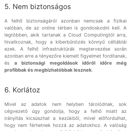
5. Nem biztonságos
A felhő biztonságáról azonban nemcsak a fizikai
valóban, de az online térben is gondoskodni kell. A
legtöbben, akik tartanak a Cloud Computingtól arra,
hivatkoznak, hogy a kiberbűnözés könnyű céltáblái
ezek. A felhő infrastruktúrák megtervezése során
azonban erre a tényezőre kiemelt figyelmet fordítanak,
és
a biztonsági megoldások időről időre még
profibbak és megbízhatóbbak lesznek
.
6. Korlátoz
Mivel az adatok nem helyben tárolódnak, sok
cégvezető úgy gondolja, hogy a felhő miatt az
irányítás kicsúszhat a kezükből, mivel előfordulhat,
hogy nem férhetnek hozzá az adatokhoz. A valóság