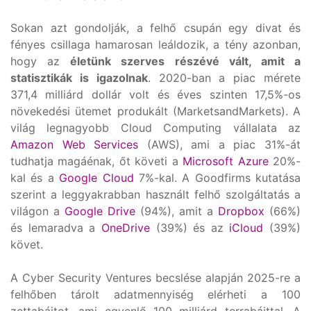
Sokan azt gondolják, a felhő csupán egy divat és
fényes csillaga hamarosan leáldozik, a tény azonban,
hogy az
életünk szerves részévé vált, amit a
statisztikák is igazolnak
. 2020-ban a piac mérete
371,4 milliárd dollár volt és éves szinten 17,5%-os
növekedési ütemet produkált (MarketsandMarkets). A
világ legnagyobb Cloud Computing vállalata az
Amazon Web Services
(AWS), ami a piac 31%-át
tudhatja magáénak, őt követi a
Microsoft Azure
20%-
kal és a
Google Cloud
7%-kal. A Goodfirms kutatása
szerint a leggyakrabban használt felhő szolgáltatás a
világon a
Google Drive
(94%), amit a
Dropbox
(66%)
és lemaradva a
OneDrive
(39%) és az
iCloud
(39%)
követ.
A Cyber Security Ventures becslése alapján 2025-re a
felhőben tárolt adatmennyiség elérheti a 100