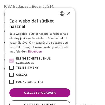
1037 Budapest, Bécsi út 314.
×
Tel.: +36 1 272 2140
Ez a weboldal sütiket
Fax: +36 1 272 2150
HUNGARIAN
használ
E-mail: info@serco.hu
ENGLISH
Ez a weboldal sütiket használ a felhasználói
élmény javítása érdekében. A weboldalunk
Kövessen minket
használatával Ön hozzájárul az összes süti
használatához, a Cookie szabályzatunknak
megfelelően.
Bővebben
LinkedIn
ELENGEDHETETLENÜL
Facebook
SZÜKSÉGES
TELJESÍTMÉNY
YouTube
CÉLZÁS
FUNKCIONALITÁS
ÖSSZES ELFOGADÁSA
ÖSSZES ELUTASÍTÁSA