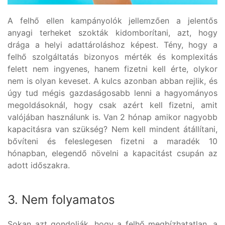
A felhő ellen kampányolók jellemzően a jelentős
anyagi terheket szokták kidomborítani, azt, hogy
drága a helyi adattároláshoz képest. Tény, hogy a
felhő szolgáltatás bizonyos mérték és komplexitás
felett nem ingyenes, hanem fizetni kell érte, olykor
nem is olyan keveset. A kulcs azonban abban rejlik, és
úgy tud mégis gazdaságosabb lenni a hagyományos
megoldásoknál, hogy csak azért kell fizetni, amit
valójában használunk is. Van 2 hónap amikor nagyobb
kapacitásra van szükség? Nem kell mindent átállítani,
bővíteni és feleslegesen fizetni a maradék 10
hónapban, elegendő növelni a kapacitást csupán az
adott időszakra.
3. Nem folyamatos
Sokan azt gondolják, hogy a felhő megbízhatatlan, a