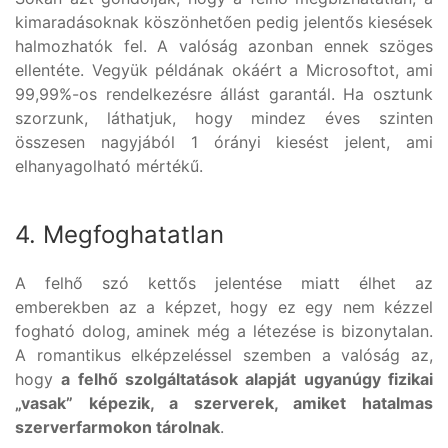
kimaradásoknak köszönhetően pedig jelentős kiesések
halmozhatók fel. A valóság azonban ennek szöges
ellentéte. Vegyük példának okáért a Microsoftot, ami
99,99%-os rendelkezésre állást garantál. Ha osztunk
szorzunk, láthatjuk, hogy mindez éves szinten
összesen nagyjából 1 órányi kiesést jelent, ami
elhanyagolható mértékű.
4. Megfoghatatlan
A felhő szó kettős jelentése miatt élhet az
emberekben az a képzet, hogy ez egy nem kézzel
fogható dolog, aminek még a létezése is bizonytalan.
A romantikus elképzeléssel szemben a valóság az,
hogy
a felhő szolgáltatások alapját ugyanúgy fizikai
„vasak” képezik, a szerverek, amiket hatalmas
szerverfarmokon tárolnak
.