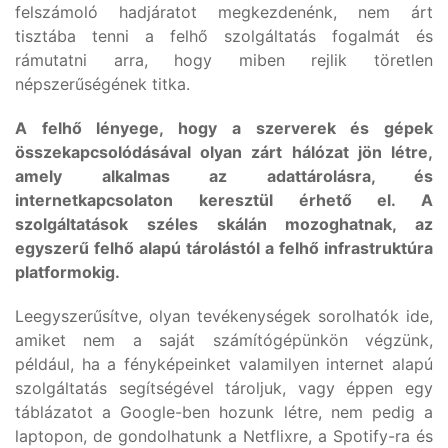
felszámoló hadjáratot megkezdenénk, nem árt
tisztába tenni a felhő szolgáltatás fogalmát és
rámutatni arra, hogy miben rejlik töretlen
népszerűségének titka.
A felhő lényege, hogy a szerverek és gépek
összekapcsolódásával olyan zárt hálózat jön létre,
amely alkalmas az adattárolásra, és
internetkapcsolaton keresztül érhető el. A
szolgáltatások széles skálán mozoghatnak, az
egyszerű felhő alapú tárolástól a felhő infrastruktúra
platformokig.
Leegyszerűsítve, olyan tevékenységek sorolhatók ide,
amiket nem a saját számítógépünkön végzünk,
például, ha a fényképeinket valamilyen internet alapú
szolgáltatás segítségével tároljuk, vagy éppen egy
táblázatot a Google-ben hozunk létre, nem pedig a
laptopon, de gondolhatunk a Netflixre, a Spotify-ra és