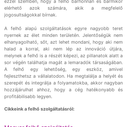
ezzel szemben, hogy a felhő bárhonnan és bármikor
elérhető azok számára, akik a megfelelő
jogosultságokkal bírnak.
A felhő alapú szolgáltatások egyre nagyobb teret
nyernek az élet minden területén. Jelentőségük nem
elhanyagolható, sőt, azt lehet mondani, hogy aki nem
halad a korral, aki nem lép az innováció útjára,
melynek a felhő is a részét képezi, az pillanatok alatt a
sor végén találhatja magát a lemaradók társaságában.
A felhő egy lehetőség, egy eszköz, amivel
fejleszthetsz a vállalatodon. Ha megtalálja a helyét és
szerepét és integrálja a folyamatokba, akkor nagyban
hozzájárulhat ahhoz, hogy a cég hatékonyabb és
profitábilisabb legyen.
Cikkeink a felhő szolgáltatásról: