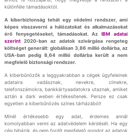
különféle támadásoktól.
A kiberbiztonság tehát egy védelmi rendszer, ami
képes visszaverni a hálózatokat és alkalmazásokat
érő fenyegetéseket, támadásokat. Az
IBM adatai
szerint
2020-ban az adatok szivárgása rengeteg
költséget generált: globálisan 3,86 millió dollárba, az
USA-ban pedig 8,64 millió dollárba került a nem
megfelelő biztonsági rendszer.
A kiberbűnözők a leggyakrabban a cégek ügyfeleinek
adataira vadásznak, nevekre, címekre,
telefonszámokra, bankkártyaadatokra utaznak, amiket
aztán a dark weben értékesítenek. Persze ez csak
egyetlen a kiberbűnözés színes tárházából!
Minél értékesebb egy adat, érdemes annál
komolyabban venni az adatvédelem kérdését. Ha egy
cég hibázik, és nem fordít megfelelő gondot az adatok