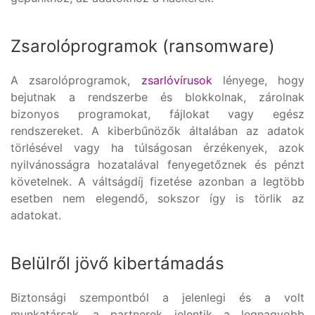
Zsarolóprogramok (ransomware)
A zsarolóprogramok,
zsarlóvírusok
lényege, hogy
bejutnak a rendszerbe és blokkolnak, zárolnak
bizonyos programokat, fájlokat vagy egész
rendszereket. A kiberbűnözők általában az adatok
törlésével vagy ha túlságosan érzékenyek, azok
nyilvánosságra hozatalával fenyegetőznek és pénzt
követelnek. A váltságdíj fizetése azonban a legtöbb
esetben nem elegendő, sokszor így is törlik az
adatokat.
Belülről jövő kibertámadás
Biztonsági szempontból a jelenlegi és a volt
munkatársak, a partnerek jelentik a legnagyobb