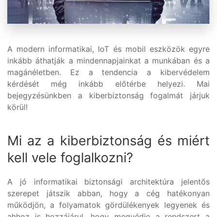
A modern informatikai, IoT és mobil eszközök egyre
inkább áthatják a mindennapjainkat a munkában és a
magánéletben. Ez a tendencia a kibervédelem
kérdését még inkább előtérbe helyezi. Mai
bejegyzésünkben a kiberbiztonság fogalmát járjuk
körül!
Mi az a kiberbiztonság és miért
kell vele foglalkozni?
A jó informatikai biztonsági architektúra jelentős
szerepet játszik abban, hogy a cég hatékonyan
működjön, a folyamatok gördülékenyek legyenek és
ahhoz is hozzájárul, hogy megvédje a rendszert a