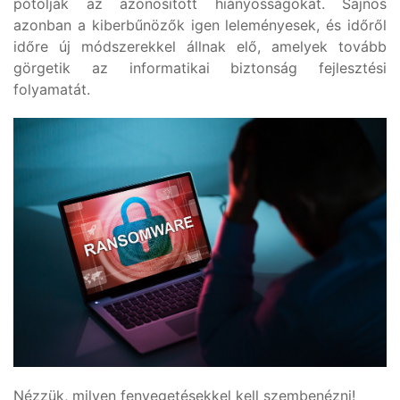
pótolják az azonosított hiányosságokat. Sajnos
azonban a kiberbűnözők igen leleményesek, és időről
időre új módszerekkel állnak elő, amelyek tovább
görgetik az informatikai biztonság fejlesztési
folyamatát.
Nézzük, milyen fenyegetésekkel kell szembenézni!