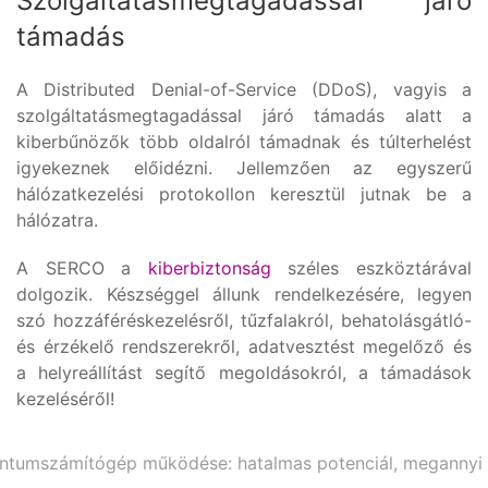
Szolgáltatásmegtagadással járó
támadás
A Distributed Denial-of-Service (DDoS), vagyis a
szolgáltatásmegtagadással járó támadás alatt a
kiberbűnözők több oldalról támadnak és túlterhelést
igyekeznek előidézni. Jellemzően az egyszerű
hálózatkezelési protokollon keresztül jutnak be a
hálózatra.
A SERCO a
kiberbiztonság
széles eszköztárával
dolgozik. Készséggel állunk rendelkezésére, legyen
szó hozzáféréskezelésről, tűzfalakról, behatolásgátló-
és érzékelő rendszerekről, adatvesztést megelőző és
a helyreállítást segítő megoldásokról, a támadások
kezeléséről!
ntumszámítógép működése: hatalmas potenciál, megannyi