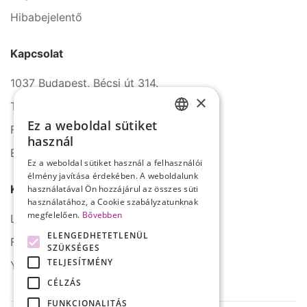
Hibabejelentő
Kapcsolat
1037 Budapest, Bécsi út 314.
×
Tel.: +36 1 272 2140
Ez a weboldal sütiket
Fax: +36 1 272 2150
HUNGARIAN
használ
E-mail: info@serco.hu
ENGLISH
Ez a weboldal sütiket használ a felhasználói
élmény javítása érdekében. A weboldalunk
Kövessen minket
használatával Ön hozzájárul az összes süti
használatához, a Cookie szabályzatunknak
megfelelően.
Bővebben
LinkedIn
ELENGEDHETETLENÜL
Facebook
SZÜKSÉGES
TELJESÍTMÉNY
YouTube
CÉLZÁS
FUNKCIONALITÁS