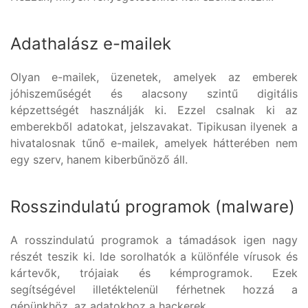
Adathalász e-mailek
Olyan e-mailek, üzenetek, amelyek az emberek
jóhiszeműségét és alacsony szintű digitális
képzettségét használják ki. Ezzel csalnak ki az
emberekből adatokat, jelszavakat. Tipikusan ilyenek a
hivatalosnak tűnő e-mailek, amelyek hátterében nem
egy szerv, hanem kiberbűnöző áll.
Rosszindulatú programok (malware)
A rosszindulatú programok a támadások igen nagy
részét teszik ki. Ide sorolhatók a különféle vírusok és
kártevők, trójaiak és kémprogramok. Ezek
segítségével illetéktelenül férhetnek hozzá a
gépünkhöz, az adatokhoz a hackerek.