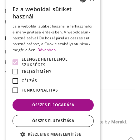
Tel.: +36 1 272 2140
Ez a weboldal sütiket
Fax: +36 1 272 2150
HUNGARIAN
használ
E-mail: info@serco.hu
ENGLISH
Ez a weboldal sütiket használ a felhasználói
élmény javítása érdekében. A weboldalunk
Kövessen minket
használatával Ön hozzájárul az összes süti
használatához, a Cookie szabályzatunknak
megfelelően.
Bővebben
LinkedIn
ELENGEDHETETLENÜL
Facebook
SZÜKSÉGES
TELJESÍTMÉNY
YouTube
CÉLZÁS
FUNKCIONALITÁS
ÖSSZES ELFOGADÁSA
ÖSSZES ELUTASÍTÁSA
©
2026.
SERCO. Minden jog fenntartva. Site by
Meraki
.
RÉSZLETEK MEGJELENÍTÉSE