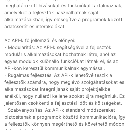
meghatározott hívásokat és funkciókat tartalmaznak,
amelyeket a fejlesztők használhatnak saját
alkalmazásaikban, így elősegítve a programok közötti
adatcserét és interakciókat.
Az API-k fő jellemzői és előnyei:
- Modularitás: Az API-k segítségével a fejlesztők
moduláris alkalmazásokat hozhatnak létre, ahol az
egyes modulok különálló funkciókat látnak el, és az
API-kon keresztül kommunikálnak egymással.
- Rugalmas fejlesztés: Az API-k lehetővé teszik a
fejlesztők számára, hogy meglévő szolgáltatásokat és
alkalmazásokat integráljanak saját projektjeikbe
anélkül, hogy nulláról kellene azokat újra megírniuk. Ez
jelentősen csökkenti a fejlesztési időt és költségeket.
- Szabványosítás: Az API-k standard módszereket
biztosítanak a programok közötti kommunikációra, így
a fejlesztők könnyen megérthető és követhető módon