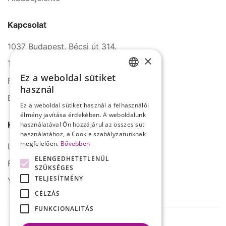
Kapcsolat
1037 Budapest, Bécsi út 314.
×
Tel.: +36 1 272 2140
Ez a weboldal sütiket
Fax: +36 1 272 2150
HUNGARIAN
használ
E-mail: info@serco.hu
ENGLISH
Ez a weboldal sütiket használ a felhasználói
élmény javítása érdekében. A weboldalunk
Kövessen minket
használatával Ön hozzájárul az összes süti
használatához, a Cookie szabályzatunknak
megfelelően.
Bővebben
LinkedIn
ELENGEDHETETLENÜL
Facebook
SZÜKSÉGES
TELJESÍTMÉNY
YouTube
CÉLZÁS
FUNKCIONALITÁS