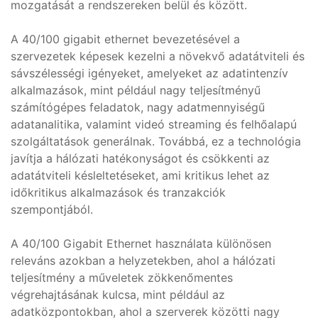
mozgatását a rendszereken belül és között.
A 40/100 gigabit ethernet bevezetésével a
szervezetek képesek kezelni a növekvő adatátviteli és
sávszélességi igényeket, amelyeket az adatintenzív
alkalmazások, mint például nagy teljesítményű
számítógépes feladatok, nagy adatmennyiségű
adatanalitika, valamint videó streaming és felhőalapú
szolgáltatások generálnak. Továbbá, ez a technológia
javítja a hálózati hatékonyságot és csökkenti az
adatátviteli késleltetéseket, ami kritikus lehet az
időkritikus alkalmazások és tranzakciók
szempontjából.
A 40/100 Gigabit Ethernet használata különösen
releváns azokban a helyzetekben, ahol a hálózati
teljesítmény a műveletek zökkenőmentes
végrehajtásának kulcsa, mint például az
adatközpontokban, ahol a szerverek közötti nagy