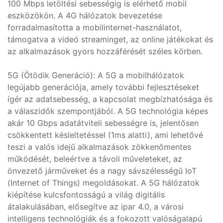
100 Mbps letöltési sebességig is elérhető mobil
eszközökön. A 4G hálózatok bevezetése
forradalmasította a mobilinternet-használatot,
támogatva a videó streaminget, az online játékokat és
az alkalmazások gyors hozzáférését széles körben.
5G (Ötödik Generáció): A 5G a mobilhálózatok
legújabb generációja, amely további fejlesztéseket
ígér az adatsebesség, a kapcsolat megbízhatósága és
a válaszidők szempontjából. A 5G technológia képes
akár 10 Gbps adatátviteli sebességre is, jelentősen
csökkentett késleltetéssel (1ms alatti), ami lehetővé
teszi a valós idejű alkalmazások zökkenőmentes
működését, beleértve a távoli műveleteket, az
önvezető járműveket és a nagy sávszélességű IoT
(Internet of Things) megoldásokat. A 5G hálózatok
kiépítése kulcsfontosságú a világ digitális
átalakulásában, elősegítve az ipar 4.0, a városi
intelligens technológiák és a fokozott valóságalapú