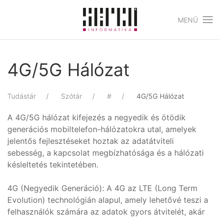
MENÜ
Skip to main content
4G/5G Hálózat
Tudástár
Szótár
#
4G/5G Hálózat
A 4G/5G hálózat kifejezés a negyedik és ötödik
generációs mobiltelefon-hálózatokra utal, amelyek
jelentős fejlesztéseket hoztak az adatátviteli
sebesség, a kapcsolat megbízhatósága és a hálózati
késleltetés tekintetében.
4G (Negyedik Generáció): A 4G az LTE (Long Term
Evolution) technológián alapul, amely lehetővé teszi a
felhasználók számára az adatok gyors átvitelét, akár