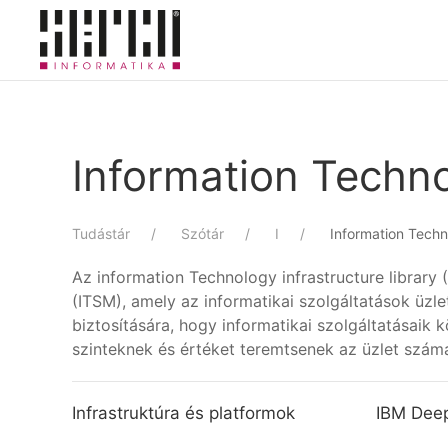
Skip to main content
Information Technol
Tudástár
Szótár
I
Information Techno
Az information Technology infrastructure library
(ITSM), amely az informatikai szolgáltatások üzl
biztosítására, hogy informatikai szolgáltatásaik
szinteknek és értéket teremtsenek az üzlet szám
Infrastruktúra és platformok
IBM Deep