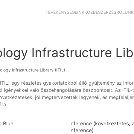
TEVÉKENYSÉGEINK
KÖZBESZERZÉS
RÓLUNK
ogy Infrastructure Libr
logy Infrastructure Library (ITIL)
 (ITIL) egy részletes gyakorlatokból álló gyűjtemény az in
eti igényekkel való összehangolására összpontosít. Az ITI
 következetesek, jól megtervezettek legyenek, és megfelelje
ára.
 Blue
Inference (következtetés, a
Inference)