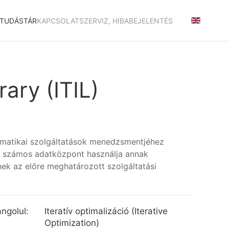
TUDÁSTÁR
KAPCSOLAT
SZERVIZ, HIBABEJELENTÉS
ary (ITIL)
formatikai szolgáltatások menedzsmentjéhez
L-t számos adatközpont használja annak
nek az előre meghatározott szolgáltatási
ngolul:
Iteratív optimalizáció (Iterative
Optimization)