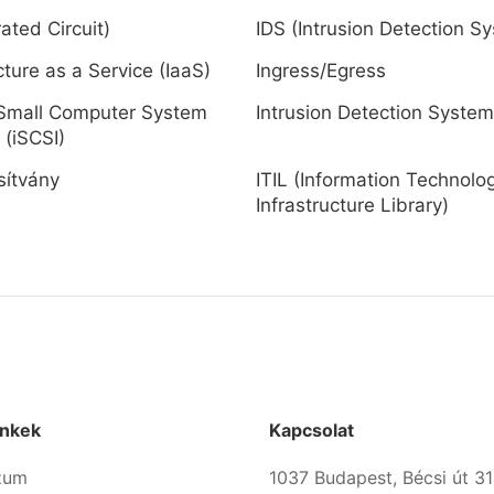
rated Circuit)
IDS (Intrusion Detection S
cture as a Service (IaaS)
Ingress/Egress
 Small Computer System
Intrusion Detection System
 (iSCSI)
sítvány
ITIL (Information Technolo
Infrastructure Library)
inkek
Kapcsolat
zum
1037 Budapest, Bécsi út 31