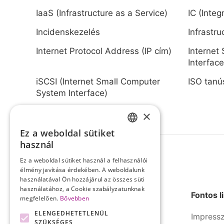
IaaS (Infrastructure as a Service)
IC (Integ
Incidenskezelés
Infrastru
Internet Protocol Address (IP cím)
Internet
Interface
iSCSI (Internet Small Computer
ISO tanú
System Interface)
×
Ez a weboldal sütiket
HUNGARIAN
használ
ENGLISH
Ez a weboldal sütiket használ a felhasználói
élmény javítása érdekében. A weboldalunk
használatával Ön hozzájárul az összes süti
használatához, a Cookie szabályzatunknak
Fontos l
megfelelően.
Bővebben
ELENGEDHETETLENÜL
Impress
SZÜKSÉGES