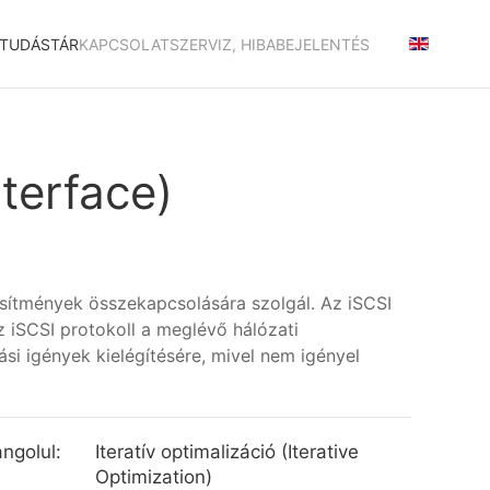
TUDÁSTÁR
KAPCSOLAT
SZERVIZ, HIBABEJELENTÉS
nterface)
tesítmények összekapcsolására szolgál. Az iSCSI
Az iSCSI protokoll a meglévő hálózati
ási igények kielégítésére, mivel nem igényel
ngolul:
Iteratív optimalizáció (Iterative
Optimization)