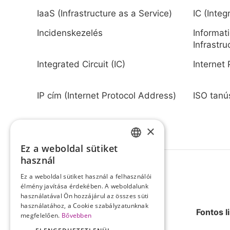
IaaS (Infrastructure as a Service)
IC (Integ
Incidenskezelés
Informat
Infrastru
Integrated Circuit (IC)
Internet 
IP cím (Internet Protocol Address)
ISO tanú
×
Ez a weboldal sütiket
HUNGARIAN
használ
ENGLISH
Ez a weboldal sütiket használ a felhasználói
élmény javítása érdekében. A weboldalunk
használatával Ön hozzájárul az összes süti
használatához, a Cookie szabályzatunknak
Fontos l
megfelelően.
Bővebben