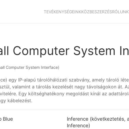
TEVÉKENYSÉGEINK
KÖZBESZERZÉS
RÓLUNK
all Computer System I
mall Computer System Interface)
ce) egy IP-alapú tárolóhálózati szabvány, amely tároló lé
esztül, valamint a tárolás kezelését nagy távolságokon át. 
tvitelére. Egy költséghatékony megoldást kínál az adattárol
agy kábelezést.
 Blue
Inference (következtetés, a
Inference)