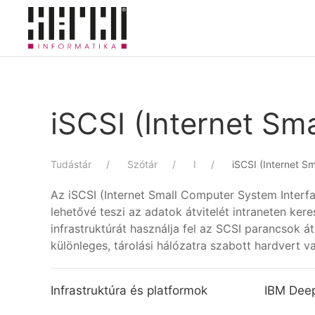
Skip to main content
iSCSI (Internet Sm
Tudástár
Szótár
I
iSCSI (Internet S
Az iSCSI (Internet Small Computer System Interfa
lehetővé teszi az adatok átvitelét intraneten ker
infrastruktúrát használja fel az SCSI parancsok á
különleges, tárolási hálózatra szabott hardvert v
Infrastruktúra és platformok
IBM Deep