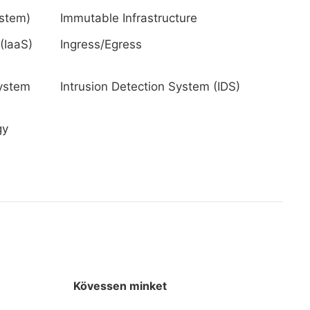
ystem)
Immutable Infrastructure
 (IaaS)
Ingress/Egress
System
Intrusion Detection System (IDS)
gy
Kövessen minket