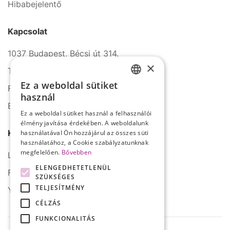
Hibabejelentő
Kapcsolat
1037 Budapest, Bécsi út 314.
×
Tel.: +36 1 272 2140
Ez a weboldal sütiket
Fax: +36 1 272 2150
HUNGARIAN
használ
E-mail: info@serco.hu
ENGLISH
Ez a weboldal sütiket használ a felhasználói
élmény javítása érdekében. A weboldalunk
Kövessen minket
használatával Ön hozzájárul az összes süti
használatához, a Cookie szabályzatunknak
megfelelően.
Bővebben
LinkedIn
ELENGEDHETETLENÜL
Facebook
SZÜKSÉGES
TELJESÍTMÉNY
YouTube
CÉLZÁS
FUNKCIONALITÁS