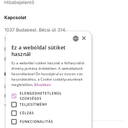
Hibabejelentő
Kapcsolat
1037 Budapest, Bécsi út 314.
×
Tel.: +36 1 272 2140
Ez a weboldal sütiket
Fax: +36 1 272 2150
HUNGARIAN
használ
E-mail: info@serco.hu
ENGLISH
Ez a weboldal sütiket használ a felhasználói
élmény javítása érdekében. A weboldalunk
Kövessen minket
használatával Ön hozzájárul az összes süti
használatához, a Cookie szabályzatunknak
megfelelően.
Bővebben
LinkedIn
ELENGEDHETETLENÜL
Facebook
SZÜKSÉGES
TELJESÍTMÉNY
YouTube
CÉLZÁS
FUNKCIONALITÁS