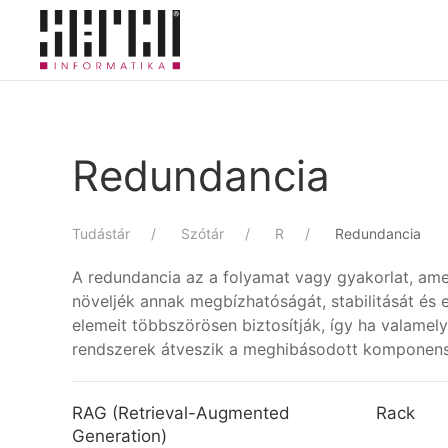
Skip to main content
Redundancia
Tudástár
Szótár
R
Redundancia
A redundancia az a folyamat vagy gyakorlat, am
növeljék annak megbízhatóságát, stabilitását és 
elemeit többszörösen biztosítják, így ha valame
rendszerek átveszik a meghibásodott komponens 
RAG (Retrieval-Augmented
Rack
Generation)