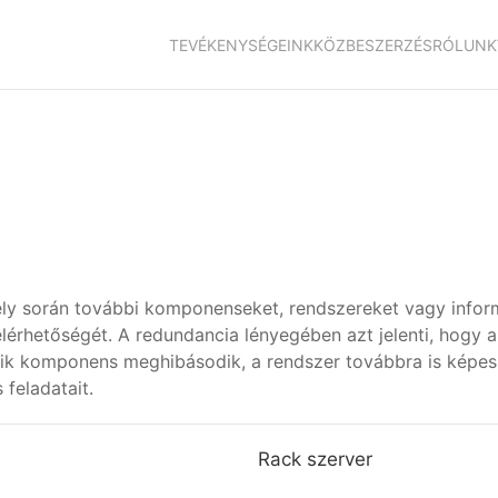
TEVÉKENYSÉGEINK
KÖZBESZERZÉS
RÓLUNK
ely során további komponenseket, rendszereket vagy infor
elérhetőségét. A redundancia lényegében azt jelenti, hogy 
lyik komponens meghibásodik, a rendszer továbbra is képe
feladatait.
Rack szerver