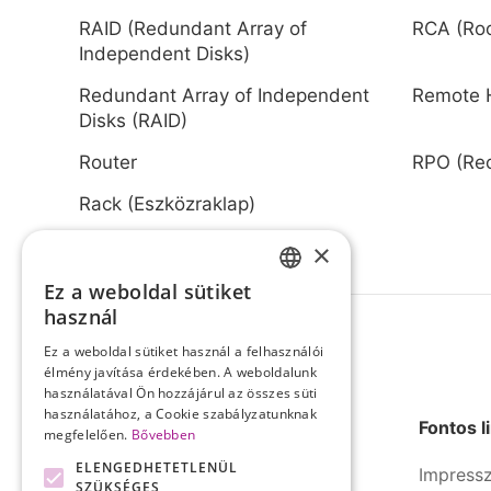
RAID (Redundant Array of
RCA (Roo
Independent Disks)
Redundant Array of Independent
Remote 
Disks (RAID)
Router
RPO (Rec
Rack (Eszközraklap)
×
Ez a weboldal sütiket
HUNGARIAN
használ
ENGLISH
Ez a weboldal sütiket használ a felhasználói
élmény javítása érdekében. A weboldalunk
használatával Ön hozzájárul az összes süti
használatához, a Cookie szabályzatunknak
Fontos l
megfelelően.
Bővebben
ELENGEDHETETLENÜL
Impress
SZÜKSÉGES