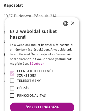
Kapcsolat
1037 Budapest, Bécsi út 314.
×
Tel.: +36 1 272 2140
Ez a weboldal sütiket
Fax: +36 1 272 2150
HUNGARIAN
használ
E-mail: info@serco.hu
ENGLISH
Ez a weboldal sütiket használ a felhasználói
élmény javítása érdekében. A weboldalunk
Kövessen minket
használatával Ön hozzájárul az összes süti
használatához, a Cookie szabályzatunknak
megfelelően.
Bővebben
LinkedIn
ELENGEDHETETLENÜL
Facebook
SZÜKSÉGES
TELJESÍTMÉNY
YouTube
CÉLZÁS
FUNKCIONALITÁS
ÖSSZES ELFOGADÁSA