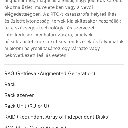
engedhet meg magának anélkül, hogy jelentős károkat
okozna üzleti műveleteiben vagy a vevői
elégedettségben. Az RTO-t katasztrófa helyreállítási
és üzletfolytonossági tervek kialakításakor használják
fel a szükséges technológiai és szervezeti
intézkedések meghatározására, amelyek
nélkülözhetetlenek a kritikus rendszerek és folyamatok
mielőbbi helyreállításához egy várható vagy
bekövetkezett leállás esetén.
RAG (Retrieval-Augmented Generation)
Rack
Rack szerver
Rack Unit (RU or U)
RAID (Redundant Array of Independent Disks)
RCA (Root Cause Analysis)