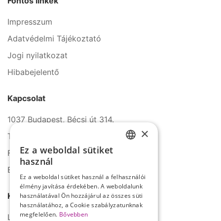
Fontos linkek
Impresszum
Adatvédelmi Tájékoztató
Jogi nyilatkozat
Hibabejelentő
Kapcsolat
1037 Budapest, Bécsi út 314.
×
Tel.: +36 1 272 2140
Ez a weboldal sütiket
Fax: +36 1 272 2150
HUNGARIAN
használ
E-mail: info@serco.hu
ENGLISH
Ez a weboldal sütiket használ a felhasználói
élmény javítása érdekében. A weboldalunk
Kövessen minket
használatával Ön hozzájárul az összes süti
használatához, a Cookie szabályzatunknak
megfelelően.
Bővebben
LinkedIn