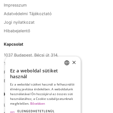
Impresszum
Adatvédelmi Tájékoztató
Jogi nyilatkozat
Hibabejelentő
Kapcsolat
1037 Budapest, Bécsi út 314.
×
Tel.: +36 1 272 2140
Ez a weboldal sütiket
Fax: +36 1 272 2150
HUNGARIAN
használ
E-mail: info@serco.hu
ENGLISH
Ez a weboldal sütiket használ a felhasználói
élmény javítása érdekében. A weboldalunk
Kövessen minket
használatával Ön hozzájárul az összes süti
használatához, a Cookie szabályzatunknak
megfelelően.
Bővebben
LinkedIn
ELENGEDHETETLENÜL