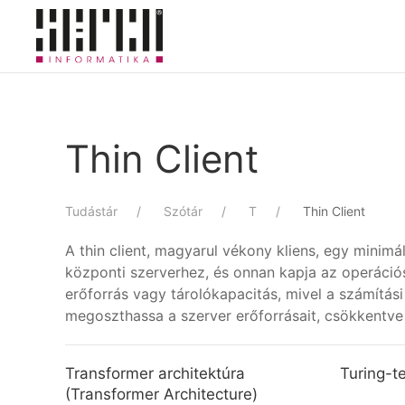
Skip to main content
Thin Client
Tudástár
Szótár
T
Thin Client
A thin client, magyarul vékony kliens, egy minim
központi szerverhez, és onnan kapja az operáci
erőforrás vagy tárolókapacitás, mivel a számítási
megoszthassa a szerver erőforrásait, csökkentve 
Transformer architektúra
Turing-te
(Transformer Architecture)