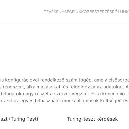
TEVÉKENYSÉGEINK
KÖZBESZERZÉS
RÓLUNK
ális konfigurációval rendelkező számítógép, amely elsősorb
ós rendszert, alkalmazásokat, és feldolgozza az adatokat
 feladatok nagy részét a szerver végzi el. Ez a koncepció 
ezzel az egyes felhasználói munkaállomások költségeit és 
szt (Turing Test)
Turing-teszt kérdések