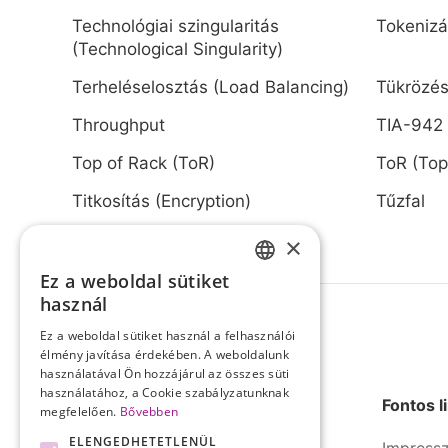
Technológiai szingularitás
Tokenizá
(Technological Singularity)
Terheléselosztás (Load Balancing)
Tükrözés
Throughput
TIA-942
Top of Rack (ToR)
ToR (Top
Titkosítás (Encryption)
Tűzfal
×
Ez a weboldal sütiket
HUNGARIAN
használ
ENGLISH
Ez a weboldal sütiket használ a felhasználói
élmény javítása érdekében. A weboldalunk
használatával Ön hozzájárul az összes süti
használatához, a Cookie szabályzatunknak
Fontos l
megfelelően.
Bővebben
ELENGEDHETETLENÜL