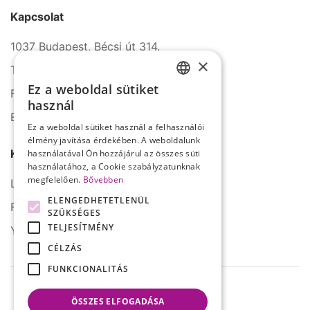
Kapcsolat
1037 Budapest, Bécsi út 314.
×
Tel.: +36 1 272 2140
Ez a weboldal sütiket
Fax: +36 1 272 2150
HUNGARIAN
használ
E-mail: info@serco.hu
ENGLISH
Ez a weboldal sütiket használ a felhasználói
élmény javítása érdekében. A weboldalunk
Kövessen minket
használatával Ön hozzájárul az összes süti
használatához, a Cookie szabályzatunknak
megfelelően.
Bővebben
LinkedIn
ELENGEDHETETLENÜL
Facebook
SZÜKSÉGES
TELJESÍTMÉNY
YouTube
CÉLZÁS
FUNKCIONALITÁS
ÖSSZES ELFOGADÁSA