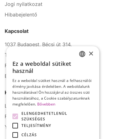
Jogi nyilatkozat
Hibabejelentő
Kapcsolat
1037 Budapest, Bécsi út 314.
×
Tel.: +36 1 272 2140
Ez a weboldal sütiket
Fax: +36 1 272 2150
HUNGARIAN
használ
E-mail: info@serco.hu
ENGLISH
Ez a weboldal sütiket használ a felhasználói
élmény javítása érdekében. A weboldalunk
Kövessen minket
használatával Ön hozzájárul az összes süti
használatához, a Cookie szabályzatunknak
megfelelően.
Bővebben
LinkedIn
ELENGEDHETETLENÜL
Facebook
SZÜKSÉGES
TELJESÍTMÉNY
YouTube
CÉLZÁS