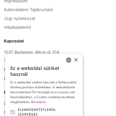
Impresszum
Adatvédelmi Tájékoztató
Jogi nyilatkozat
Hibabejelentő
Kapcsolat
1037 Budapest, Bécsi út 314.
×
Tel.: +36 1 272 2140
Ez a weboldal sütiket
Fax: +36 1 272 2150
HUNGARIAN
használ
E-mail: info@serco.hu
ENGLISH
Ez a weboldal sütiket használ a felhasználói
élmény javítása érdekében. A weboldalunk
Kövessen minket
használatával Ön hozzájárul az összes süti
használatához, a Cookie szabályzatunknak
megfelelően.
Bővebben
LinkedIn
ELENGEDHETETLENÜL
Facebook
SZÜKSÉGES