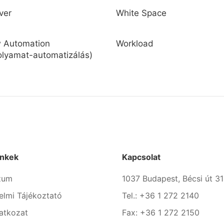
ver
White Space
w Automation
Workload
lyamat-automatizálás)
inkek
Kapcsolat
zum
1037 Budapest, Bécsi út 31
elmi Tájékoztató
Tel.: +36 1 272 2140
latkozat
Fax: +36 1 272 2150