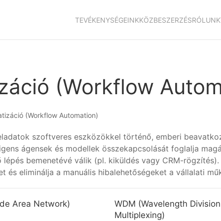
TEVÉKENYSÉGEINK
KÖZBESZERZÉS
RÓLUNK
záció (Workflow Autom
tizáció (Workflow Automation)
eladatok szoftveres eszközökkel történő, emberi beavatkoz
lligens ágensek és modellek összekapcsolását foglalja magá
 lépés bemenetévé válik (pl. kiküldés vagy CRM-rögzítés).
ket és eliminálja a manuális hibalehetőségeket a vállalati m
de Area Network)
WDM (Wavelength Division
Multiplexing)