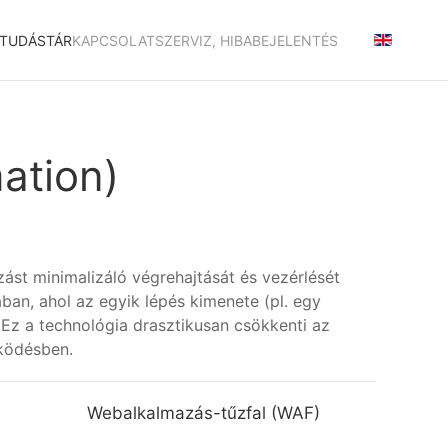
TUDÁSTÁR
KAPCSOLAT
SZERVIZ, HIBABEJELENTÉS
ation)
ást minimalizáló végrehajtását és vezérlését
ban, ahol az egyik lépés kimenete (pl. egy
 Ez a technológia drasztikusan csökkenti az
űködésben.
Webalkalmazás-tűzfal (WAF)