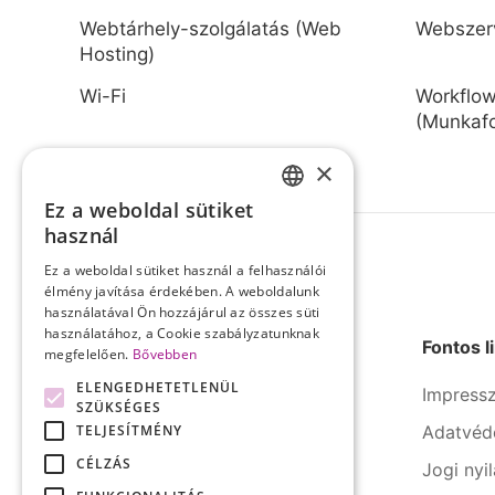
Webtárhely-szolgálatás (Web
Webszer
Hosting)
Wi-Fi
Workflo
(Munkafo
×
Ez a weboldal sütiket
HUNGARIAN
használ
ENGLISH
Ez a weboldal sütiket használ a felhasználói
élmény javítása érdekében. A weboldalunk
használatával Ön hozzájárul az összes süti
használatához, a Cookie szabályzatunknak
Fontos l
megfelelően.
Bővebben
ELENGEDHETETLENÜL
Impress
SZÜKSÉGES
TELJESÍTMÉNY
Adatvéd
A SERCO Informatika számos
iparágban rendelkezik évtizedes
CÉLZÁS
Jogi nyi
tapasztalattal és kipróbált