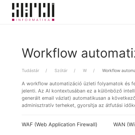
Skip to main content
Workflow automati
Tudástár
Szótár
W
Workflow automa
A workflow automatizáció üzleti folyamatok és f
jelenti. Az AI kontextusában ez a különböző inte
generált email vázlat) automatikusan a következő
adminisztratív terheket, gyorsítja az átfutási idő
WAF (Web Application Firewall)
WAN (Wi