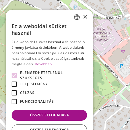
×
Ez a weboldal sütiket
HUNGARIAN
használ
ENGLISH
Ez a weboldal sütiket használ a felhasználói
élmény javítása érdekében. A weboldalunk
használatával Ön hozzájárul az összes süti
használatához, a Cookie szabályzatunknak
megfelelően.
Bővebben
ELENGEDHETETLENÜL
SZÜKSÉGES
TELJESÍTMÉNY
CÉLZÁS
FUNKCIONALITÁS
ÖSSZES ELFOGADÁSA
ÖSSZES ELUTASÍTÁSA