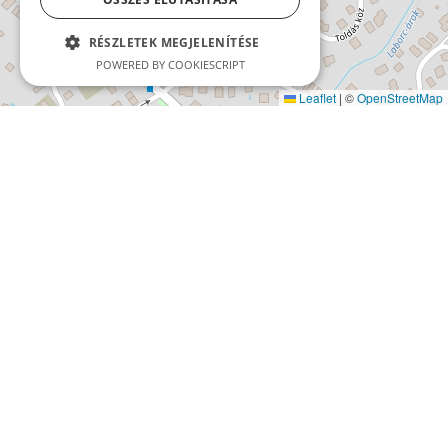
RÉSZLETEK MEGJELENÍTÉSE
POWERED BY COOKIESCRIPT
Leaflet
|
©
OpenStreetMap
A SERCO Informatika számos iparágban rendelkezik
évtizedes tapasztalattal és kipróbált megoldásokkal.
Fontos linkek
Impresszum
Adatvédelmi Tájékoztató