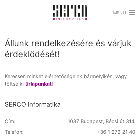
MENÜ
Skip to main content
Állunk rendelkezésére és várjuk
érdeklődését!
Keressen minket elérhetőségeink bármelyikén, vagy
töltse ki
űrlapunkat
!
SERCO Informatika
Cím:
1037 Budapest, Bécsi út 314.
Telefon:
+36 1 272 21 40