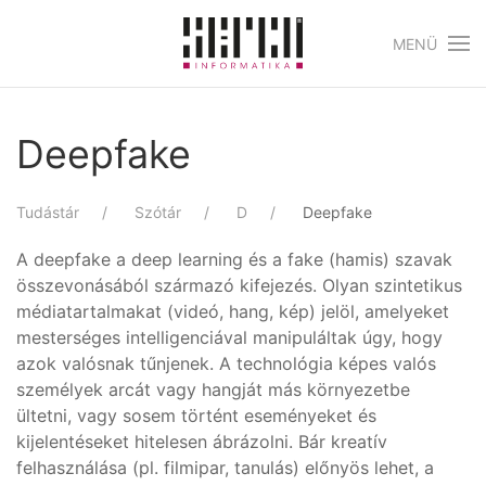
MENÜ
Skip to main content
Deepfake
Tudástár
Szótár
D
Deepfake
A deepfake a deep learning és a fake (hamis) szavak
összevonásából származó kifejezés. Olyan szintetikus
médiatartalmakat (videó, hang, kép) jelöl, amelyeket
mesterséges intelligenciával manipuláltak úgy, hogy
azok valósnak tűnjenek. A technológia képes valós
személyek arcát vagy hangját más környezetbe
ültetni, vagy sosem történt eseményeket és
kijelentéseket hitelesen ábrázolni. Bár kreatív
felhasználása (pl. filmipar, tanulás) előnyös lehet, a