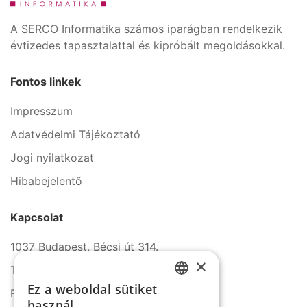
A SERCO Informatika számos iparágban rendelkezik
évtizedes tapasztalattal és kipróbált megoldásokkal.
Fontos linkek
Impresszum
Adatvédelmi Tájékoztató
Jogi nyilatkozat
Hibabejelentő
Kapcsolat
1037 Budapest, Bécsi út 314.
×
Tel.: +36 1 272 2140
Ez a weboldal sütiket
Fax: +36 1 272 2150
HUNGARIAN
használ