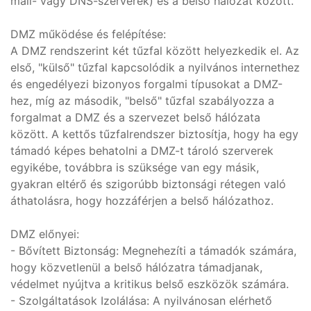
mail- vagy DNS-szerverek) és a belső hálózat között.
DMZ működése és felépítése:
A DMZ rendszerint két tűzfal között helyezkedik el. Az
első, "külső" tűzfal kapcsolódik a nyilvános internethez
és engedélyezi bizonyos forgalmi típusokat a DMZ-
hez, míg az második, "belső" tűzfal szabályozza a
forgalmat a DMZ és a szervezet belső hálózata
között. A kettős tűzfalrendszer biztosítja, hogy ha egy
támadó képes behatolni a DMZ-t tároló szerverek
egyikébe, továbbra is szüksége van egy másik,
gyakran eltérő és szigorúbb biztonsági rétegen való
áthatolásra, hogy hozzáférjen a belső hálózathoz.
DMZ előnyei:
- Bővített Biztonság: Megnehezíti a támadók számára,
hogy közvetlenül a belső hálózatra támadjanak,
védelmet nyújtva a kritikus belső eszközök számára.
- Szolgáltatások Izolálása: A nyilvánosan elérhető