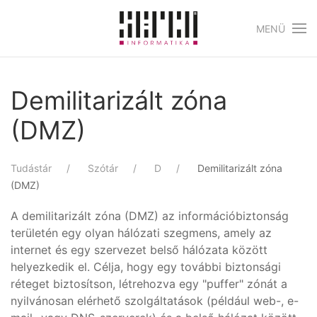
MENÜ
Skip to main content
Demilitarizált zóna
(DMZ)
Tudástár
Szótár
D
Demilitarizált zóna
(DMZ)
A demilitarizált zóna (DMZ) az információbiztonság
területén egy olyan hálózati szegmens, amely az
internet és egy szervezet belső hálózata között
helyezkedik el. Célja, hogy egy további biztonsági
réteget biztosítson, létrehozva egy "puffer" zónát a
nyilvánosan elérhető szolgáltatások (például web-, e-